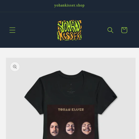
Pular
yohankisser.shop
para o
conteúdo
Carrinho
Pular para
as
informações
do produto