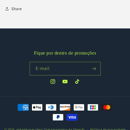
Share
Fique por dentro de promoções
E-mail
Instagram
YouTube
TikTok
Formas
de
pagamento
© 2026,
yohankisser.shop
Com tecnologia da Shopify
Política de privacidade