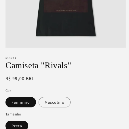
Abrir
mídia
1
544941
na
Camiseta "Rivals"
janela
modal
Preço
R$ 99,00 BRL
normal
Cor
Feminino
Masculino
Tamanho
Preta