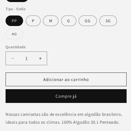
Tipo - Estilo
PP
P
M
G
GG
3G
Variante
4G
esgotada
ou
indisponível
Quantidade
Diminuir
Aumentar
a
a
quantidade
quantidade
de
de
Adicionar ao carrinho
Camiseta
Camiseta
&quot;Rivals&quot;
&quot;Rivals&quot;
Compre já
Nossas camisetas são de excelência em algodão brasileiro,
ideais para todos os climas. 100% Algodão 30.1 Penteado.