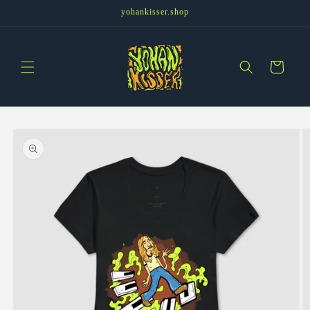
Pular
yohankisser.shop
para o
conteúdo
Carrinho
Pular para
as
informações
do produto