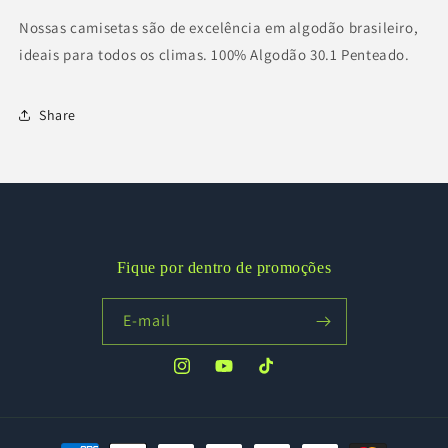
Nossas camisetas são de excelência em algodão brasileiro,
ideais para todos os climas. 100% Algodão 30.1 Penteado.
Share
Fique por dentro de promoções
E-mail
Instagram
YouTube
TikTok
Formas